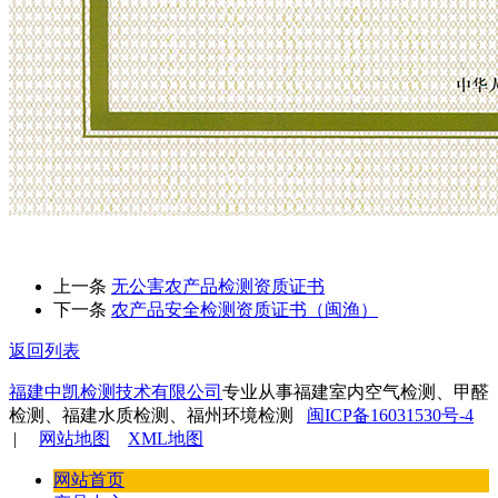
上一条
无公害农产品检测资质证书
下一条
农产品安全检测资质证书（闽渔）
返回列表
福建中凯检测技术有限公司
专业从事福建室内空气检测、甲醛
检测、福建水质检测、福州环境检测
闽ICP备16031530号-4
|
网站地图
XML地图
网站首页